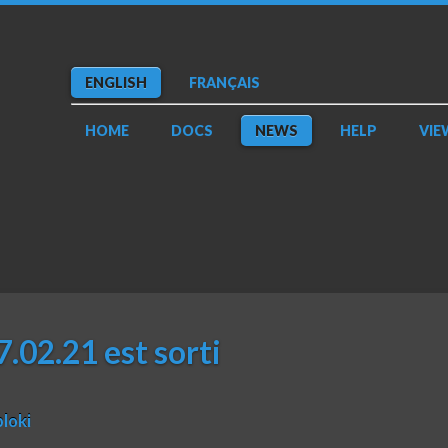
ENGLISH
FRANÇAIS
HOME
DOCS
NEWS
HELP
VIE
.02.21 est sorti
ploki