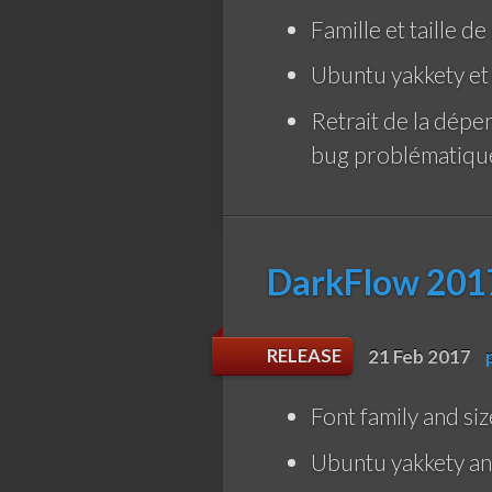
Famille et taille d
Ubuntu yakkety et 
Retrait de la dépe
bug problématique
DarkFlow 2017
RELEASE
21 Feb 2017
Font family and si
Ubuntu yakkety an