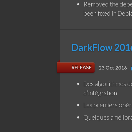
Removed the depen
been fixed in Deb
DarkFlow 2016
RELEASE
23 Oct 2016
Des algorithmes de
d’intégration
Les premiers opéra
Quelques améliorat