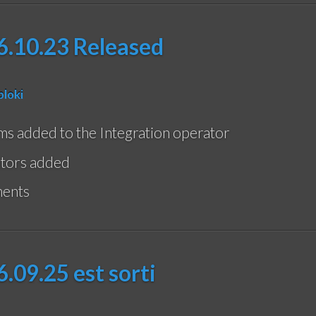
.10.23 Released
ploki
ms added to the Integration operator
rators added
ments
.09.25 est sorti