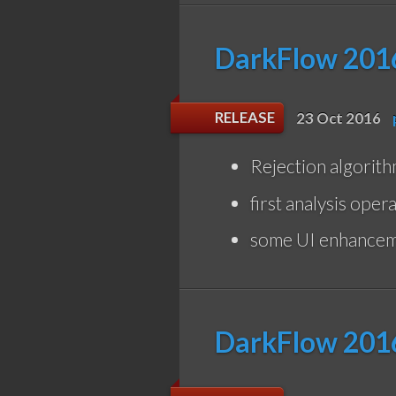
DarkFlow 2016
RELEASE
23 Oct 2016
Rejection algorith
first analysis ope
some UI enhance
DarkFlow 2016