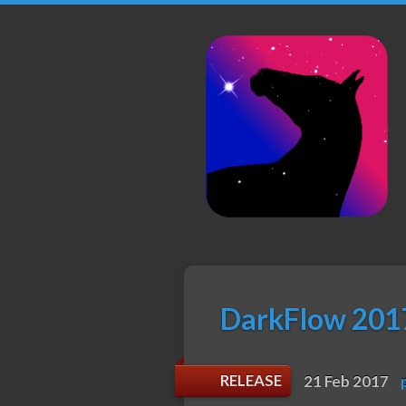
DarkFlow
DarkFlow 2017
RELEASE
21 Feb 2017