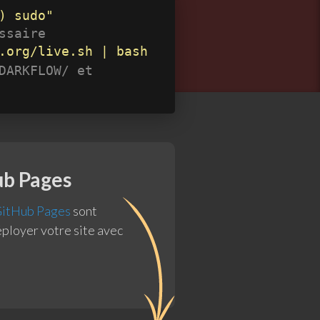
) sudo"
ssaire
.org/live.sh | bash
DARKFLOW/ et
ub Pages
itHub Pages
sont
éployer votre site avec