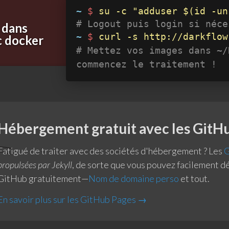
~
$
su -c "adduser $(id -un
# Logout puis login si néce
 dans
~
$
curl -s http://darkflow
 docker
# Mettez vos images dans ~/
commencez le traitement !
Hébergement gratuit
avec les GitH
Fatigué de traiter avec des sociétés d'hébergement ? Les
G
propulsées par Jekyll
, de sorte que vous pouvez facilement d
GitHub gratuitement—
Nom de domaine perso
et tout.
En savoir plus sur les GitHub Pages →