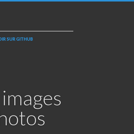
OIR SUR
GITHUB
 images
photos